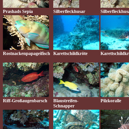
Prashads Sepia
Silberfleckhusar
Silberfleckhus
Rostnackenpapageifisch
Karettschildkröte
Karettschildkr
Riff-Großaugenbarsch
Blaustreifen-
Pilzkoralle
Schnapper