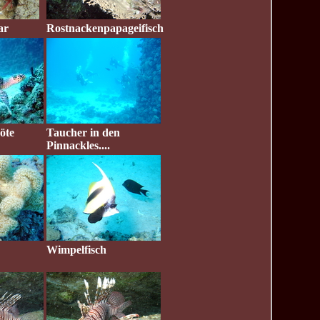
ar
Rostnackenpapageifisch
öte
Taucher in den
Pinnackles....
Wimpelfisch