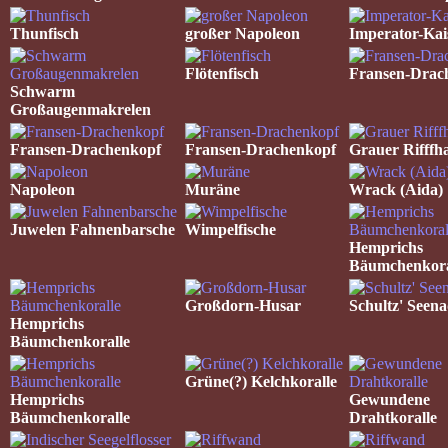
Thunfisch
großer Napoleon
Imperator-Kai
Flötenfisch
Fransen-Drac
Schwarm
Großaugenmakrelen
Fransen-Drachenkopf
Fransen-Drachenkopf
Grauer Rifffha
Napoleon
Muräne
Wrack (Aida)
Juwelen Fahnenbarsche
Wimpelfische
Hemprichs
Bäumchenkora
Großdorn-Husar
Schultz' Seena
Hemprichs
Bäumchenkoralle
Grüne(?) Kelchkoralle
Hemprichs
Gewundene
Bäumchenkoralle
Drahtkoralle