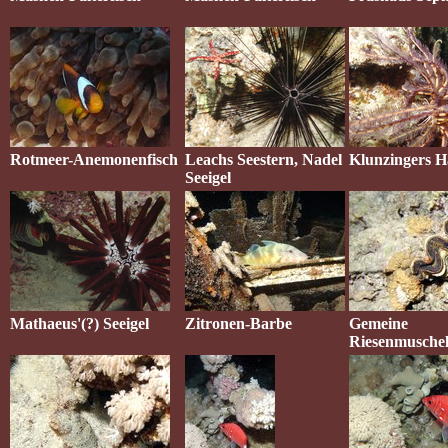
Rotmeer-Anemonenfisch
Leachs Seestern, Nadel
Klunzingers H
Seeigel
Mathaeus'(?) Seeigel
Zitronen-Barbe
Gemeine
Riesenmusche