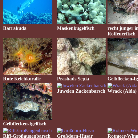
Barrakuda
Maskenkugelfisch
recht junger i
Rotfeuerfisch
Rote Kelchkoralle
Prashads Sepia
Gelbflecken-Ig
Juwelen Zackenbarsch
Wrack (Aida)
Gelbflecken-Igelfisch
Riff-Großaugenbarsch
Großdorn-Husar
Rotmeer-Wimp