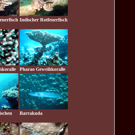
euerfisch
Indischer Rotfeuerfisch
koralle
Pharao Geweihkoralle
ischen
Barrakuda