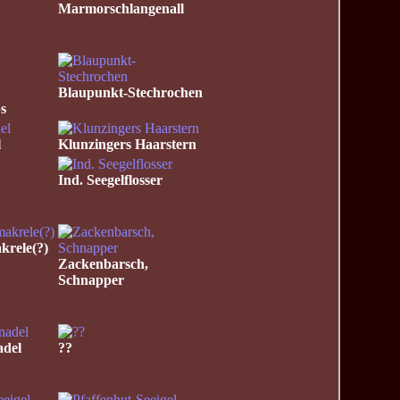
Marmorschlangenall
Blaupunkt-Stechrochen
s
l
Klunzingers Haarstern
Ind. Seegelflosser
krele(?)
Zackenbarsch,
Schnapper
adel
??