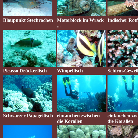
Blaupunkt-Stechrochen
Motorblock im Wrack
Indischer Rotf
...
Picasso Drückerfisch
Wimpelfisch
Schirm-Geweih
Schwarzer Papageifisch
eintauchen zwischen
eintauchen zw
die Korallen
die Korallen