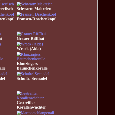
serfisch
Schwarm Makrelen
henkopf
Fransen-Drachenkopf
i
Grauer Rifffhai
Wrack (Aida)
Klunzingers
lle
Bäumchenkoralle
del
Schultz' Seenadel
Gestreifter
Korallenwächter