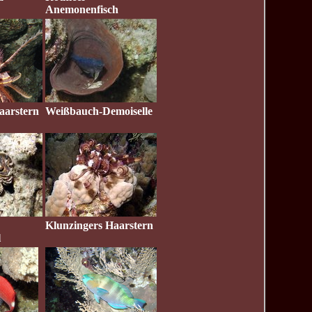
Anemonenfisch
aarstern
Weißbauch-Demoiselle
Klunzingers Haarstern
l