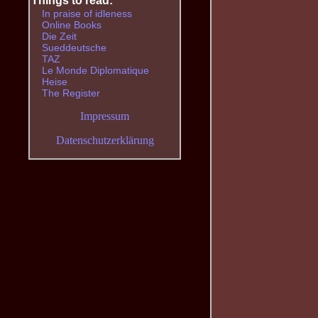
Things to read:
In praise of idleness
Online Books
Die Zeit
Sueddeutsche
TAZ
Le Monde Diplomatique
Heise
The Register
Impressum
Datenschutzerklärung