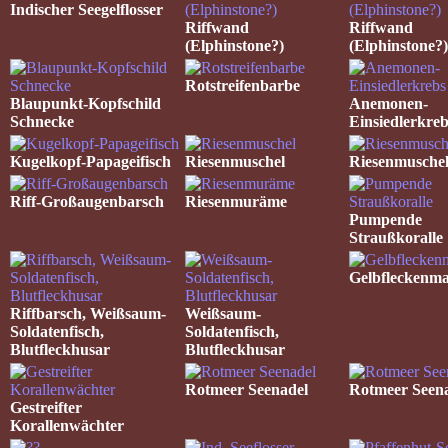
Indischer Seegelflosser
Riffwand
Riffwand
(Elphinstone?)
(Elphinstone?)
Rotstreifenbarbe
Blaupunkt-Kopfschild
Anemonen-
Schnecke
Einsiedlerkreb
Kugelkopf-Papageifisch
Riesenmuschel
Riesenmusche
Riff-Großaugenbarsch
Riesenmuräme
Pumpende
Straußkoralle
Gelbfleckenma
Riffbarsch, Weißsaum-
Weißsaum-
Soldatenfisch,
Soldatenfisch,
Blutfleckhusar
Blutfleckhusar
Rotmeer Seenadel
Rotmeer Seen
Gestreifter
Korallenwächter