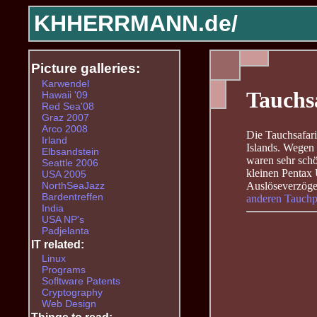
KHHERRMANN.de/
Picture galleries:
Karwendel
Tauchsa
Hawaii '09
Red Sea'08
Graz 2007
Arco 2008
Die Tauchsafar
Irland
Islands. Wegen 
Elbsandstein
waren sehr schö
Seattle 2006
kleinen Pentax
USA 2005
NorthSeaJazz
Auslöseverzöger
Bardentreffen
anderen Tauch
India
USA NP's
Padjelanta
IT related:
Linux
Programs
Sofltware Patents
Cryptography
Web Design