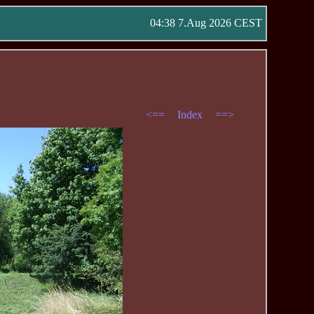
04:38 7.Aug 2026 CEST
<==
Index
==>