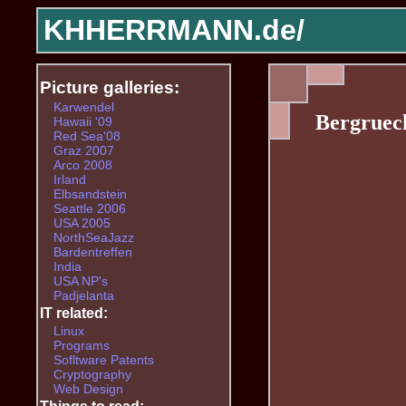
KHHERRMANN.de/
Picture galleries:
Karwendel
Bergruec
Hawaii '09
Red Sea'08
Graz 2007
Arco 2008
Irland
Elbsandstein
Seattle 2006
USA 2005
NorthSeaJazz
Bardentreffen
India
USA NP's
Padjelanta
IT related:
Linux
Programs
Sofltware Patents
Cryptography
Web Design