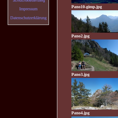
Schluchtklettersteig
Pano10-gimp.jpg
Impressum
Datenschutzerklärung
Pano2.jpg
Pano3.jpg
Pano4.jpg