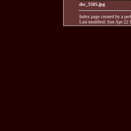
dsc_5505.jpg
Index page created by a perl 
Last modified: Sun Apr 22 