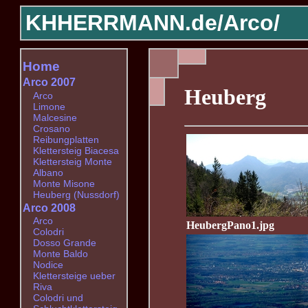
KHHERRMANN.de/
Arco/
Home
Arco 2007
Heuberg
Arco
Limone
Malcesine
Crosano
Reibungplatten
Klettersteig Biacesa
Klettersteig Monte
Albano
Monte Misone
Heuberg (Nussdorf)
Arco 2008
Arco
HeubergPano1.jpg
Colodri
Dosso Grande
Monte Baldo
Nodice
Klettersteige ueber
Riva
Colodri und