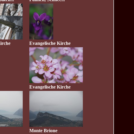
irche
Evangelische Kirche
k
Evangelische Kirche
Monte Brione