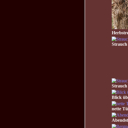
Herbstre
Strauch
Strauch
Blick ü
nette Tü
Abends