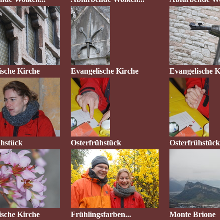
ische Kirche
Evangelische Kirche
Evangelische K
ühstück
Osterfrühstück
Osterfrühstüc
ische Kirche
Frühlingsfarben...
Monte Brione