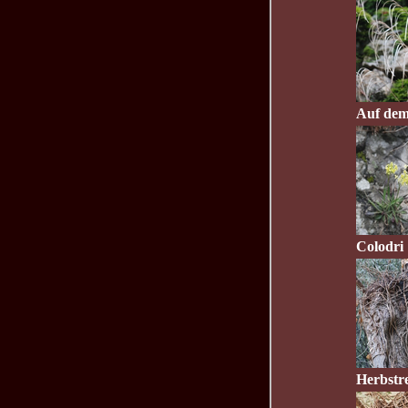
Auf dem
Colodri
Herbstre