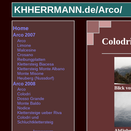
KHHERRMANN.de/
Arco/
Home
Arco 2007
Colodr
Arco
Limone
Malcesine
Crosano
Reibungplatten
Klettersteig Biacesa
Klettersteig Monte Albano
Monte Misone
Heuberg (Nussdorf)
Arco 2008
Blick v
Arco
Colodri
Dosso Grande
Monte Baldo
Nodice
Klettersteige ueber Riva
Colodri und
Schluchtklettersteig
Abfärbe