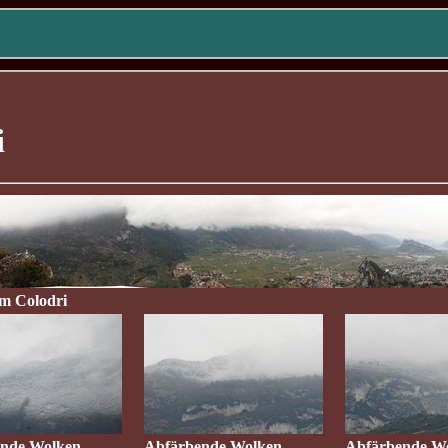
i
om Colodri
nde Wolken...
Abfärbende Wolken...
Abfärbende Wo