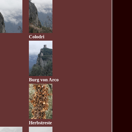
Colodri
Burg von Arco
Herbstreste