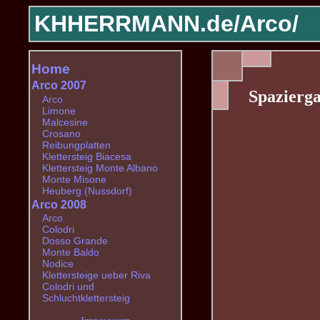
KHHERRMANN.de/
Arco/
Home
Arco 2007
Spazierg
Arco
Limone
Malcesine
Crosano
Reibungplatten
Klettersteig Biacesa
Klettersteig Monte Albano
Monte Misone
Heuberg (Nussdorf)
Arco 2008
Arco
Colodri
Dosso Grande
Monte Baldo
Nodice
Klettersteige ueber Riva
Colodri und
Schluchtklettersteig