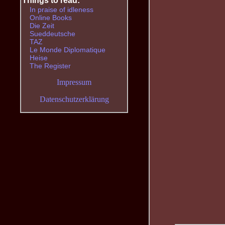
Things to read:
In praise of idleness
Online Books
Die Zeit
Sueddeutsche
TAZ
Le Monde Diplomatique
Heise
The Register
Impressum
Datenschutzerklärung