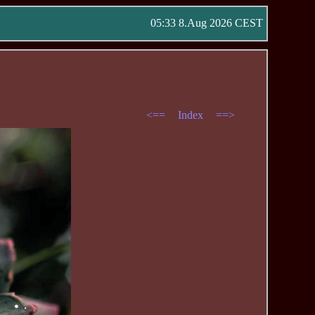
05:33 8.Aug 2026 CEST
<==
Index
==>