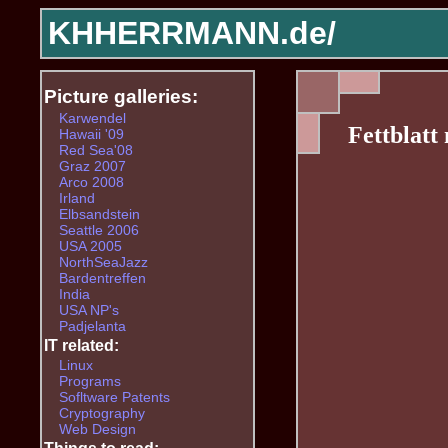
KHHERRMANN.de/
Picture galleries:
Karwendel
Fettblatt
Hawaii '09
Red Sea'08
Graz 2007
Arco 2008
Irland
Elbsandstein
Seattle 2006
USA 2005
NorthSeaJazz
Bardentreffen
India
USA NP's
Padjelanta
IT related:
Linux
Programs
Sofltware Patents
Cryptography
Web Design