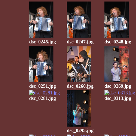
dsc_0245.jpg
dsc_0247.jpg
dsc_0248.jpg
dsc_0251.jpg
dsc_0260.jpg
dsc_0269.jpg
dsc_0281.jpg
dsc_0313.jpg
dsc_0295.jpg