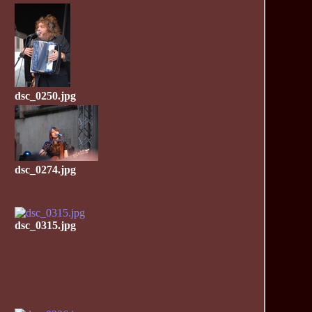
dsc_0250.jpg
dsc_0274.jpg
dsc_0315.jpg