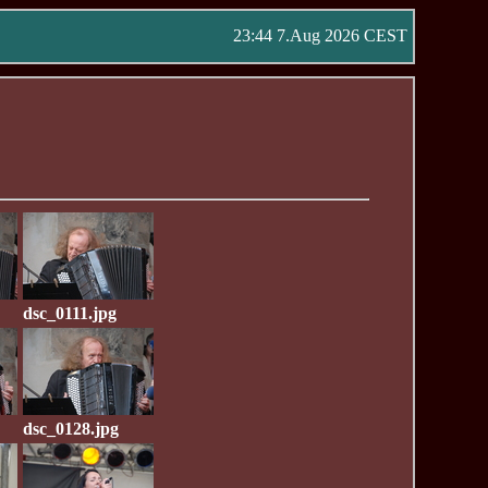
23:44 7.Aug 2026 CEST
dsc_0111.jpg
dsc_0128.jpg