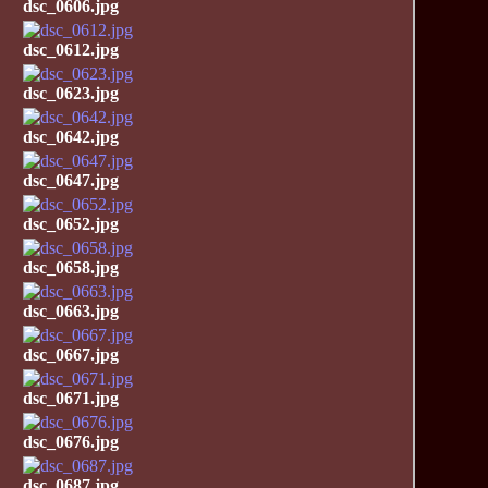
dsc_0606.jpg
dsc_0612.jpg
dsc_0623.jpg
dsc_0642.jpg
dsc_0647.jpg
dsc_0652.jpg
dsc_0658.jpg
dsc_0663.jpg
dsc_0667.jpg
dsc_0671.jpg
dsc_0676.jpg
dsc_0687.jpg