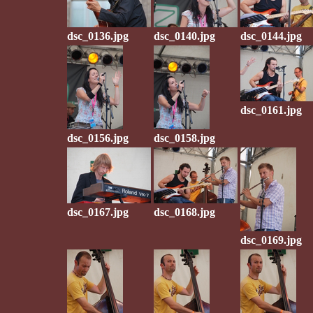
dsc_0136.jpg
dsc_0140.jpg
dsc_0144.jpg
dsc_0161.jpg
dsc_0156.jpg
dsc_0158.jpg
dsc_0167.jpg
dsc_0168.jpg
dsc_0169.jpg