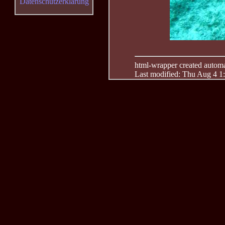
Datenschutzerklärung
html-wrapper created automati
Last modified: Thu Aug 4 1