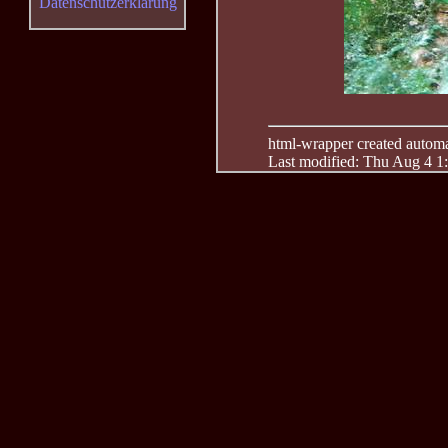
Datenschutzerklärung
html-wrapper created automati
Last modified: Thu Aug 4 1