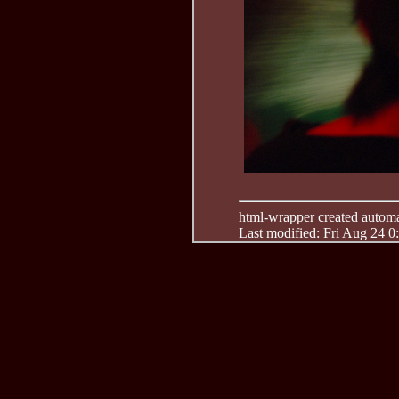
html-wrapper created automati
Last modified: Fri Aug 24 0